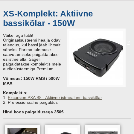
XS-Komplekt: Aktiivne
bassikõlar - 150W
Väike, aga tubli!
Originaalsüsteemi hea ja odav
?
täiendus, kui bassi jääb lihtsalt
väheks. Parima tulemuse
saavutamiseks paigaldatakse
esiistme alla. Sageli
paigaldatakse komplektis meie
audiosüsteemiga Premium.
Võimsus: 150W RMS / 500W
MAX
Komplektis:
1.
Excursion PXA B8 - Aktiivne istmealune bassikõlar
2. Prefessionaalne paigaldus
Hind koos paigaldusega 350€