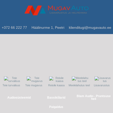
+372 66 222 77
Häälinurme 1, Peetri
klienditugi@mugavauto.ee
Teie turvalisus
Teie mugavus
Reisile kaasa
Meelelahutus teel
Lisavarustus
Blam Audio - Prantsuse
Audiosüsteemid
Bassikõlarid
heli
Paigaldus