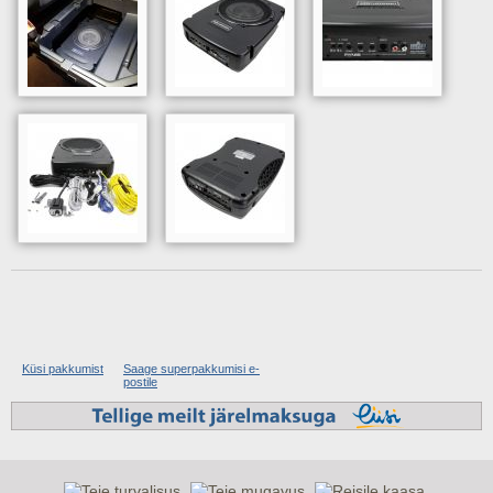
Küsi pakkumist
Saage superpakkumisi e-
postile