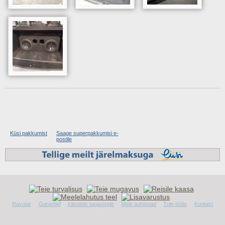
Küsi pakkumist
Saage superpakkumisi e-
postile
Ravolar
Garantiid
Klientide tagasiside
Meie auhinnad
Tule tööle
Kontakt