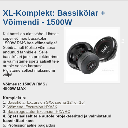
XL-Komplekt: Bassikõlar +
Võimendi - 1500W
Kui bassi on alati vähe! Lihtsalt
super võimas bassikõlar
?
1500W RMS hea võimendiga!
Sobib ainult tõelise võimsuse
andunud fännidele. Selle
bassikõlari jaoks projekteerime
ja valmistame spetsiaalselt teie
autole sobiva korpuse.
Pigistame sellest maksimumi
välja!
Võimsus: 1500W RMS /
4500W MAX
Komplektis:
1.
Bassikõlar Excursion SXX seeria 12" or 15"
2.
Võimendi Excursion HXA3K
3.
Bassiregulaator Excursion HXA RC
4. Spetsiaalselt teie autole projekteeritud ja valmistatud
bassikõlari kast
5. Professionaalne paigaldus