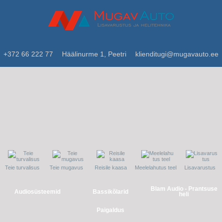
+372 66 222 77
Häälinurme 1, Peetri
klienditugi@mugavauto.ee
Teie turvalisus
Teie mugavus
Reisile kaasa
Meelelahutus teel
Lisavarustus
Blam Audio - Prantsuse
Audiosüsteemid
Bassikõlarid
heli
Paigaldus